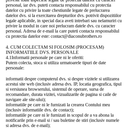
personal, iar dvs. puteti contacta responsabilul cu protectia
datelor cu privire la toate chestiunile legate de prelucrarea
datelor dvs. si la exercitarea drepturilor dvs. potrivit dispozitiilor
legale aplicabile, in special daca aveti intrebari sau nelamuriri cu
privire la modul in care noi prelucram datele dvs. cu caracter
personal. Adresa de e-mail la care puteti contacta responsabilul
cu protectia datelor este: contact@diaconubrothers.ro
4. CUM COLECTAM SI FOLOSIM (PROCESAM)
INFORMATIILE DVS. PERSONALE
4.1Informatii personale pe care ni le oferiti:
Putem colecta, stoca si utiliza urmatoarele tipuri de date
personale:
informatii despre computerul dvs. si despre vizitele si utilizarea
acestui site web (inclusiv adresa dvs. IP, locatia geografica, tipul
si versiunea browserului, sistemul de operare, sursa de
recomandare, durata vizitei, vizualizarile de pagina si caile de
navigare ale site-ului);
informatiile pe care ni le furnizati la crearea Contului meu
(inclusiv informatiile dvs. de contact);
informatiile pe care ni le furnizati in scopul de a va abona la
notificarile prin e-mail si / sau buletine de stiri (inclusiv numele
si adresa dvs. de e-mail);