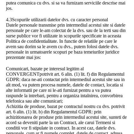
putea comunica cu dvs. si sa va furnizam serviciile descrise mai
jos.
4.3Scopurile utilizarii datelor dvs. cu caracter personal
Datele personale transmise prin intermediul acestui site si datele
personale pe care le-am colectat de la dvs. sau de la terti sau din
surse publice vor fi utilizate in scopurile specificate in aceasta
Politica de confidentialitate. In functie de relatiile pe care le
avem sau dorim sa le avem cu dvs., putem folosi datele dvs.
personale in urmatoarele scopuri pe baza temeiurilor juridice
prezentate mai jos:
Comunicari, bazate pe interesul legitim al
CONVERGENTpotrivit art. 6 alin. (1) lit. f) din Regulamentul
GDPR: daca ne-ati contactat prin intermediul acestui site sau in
alt mod, va putem procesa numele, datele de contact, locatia si
alte informatii pe care ni le-ati furnizat pentru a va putea
raspunde la intrebari, pentru a organiza intalnirea, convorbirea
telefonica sau alte comunicari;
Achizitia de produse, bazat pe contractul nostru cu dvs. potrivit
art. 6 alin. (1) lit. b) din Regulamentul GDPR: prin
achizitionarea de produse prin intermediul acestui site, sunteti de
acord sa deveniti parte la un Contract, ale carui Termeni si
conditii vor fi stipulate in contract. In acest caz, datele dvs.
personale, cum ar fi numele complet, datele de contact, adresa,