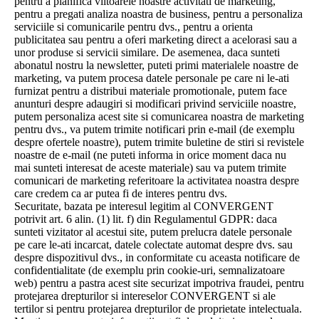
pentru a planifica viitoarele noastre activitati de marketing,
pentru a pregati analiza noastra de business, pentru a personaliza
serviciile si comunicarile pentru dvs., pentru a orienta
publicitatea sau pentru a oferi marketing direct a acelorasi sau a
unor produse si servicii similare. De asemenea, daca sunteti
abonatul nostru la newsletter, puteti primi materialele noastre de
marketing, va putem procesa datele personale pe care ni le-ati
furnizat pentru a distribui materiale promotionale, putem face
anunturi despre adaugiri si modificari privind serviciile noastre,
putem personaliza acest site si comunicarea noastra de marketing
pentru dvs., va putem trimite notificari prin e-mail (de exemplu
despre ofertele noastre), putem trimite buletine de stiri si revistele
noastre de e-mail (ne puteti informa in orice moment daca nu
mai sunteti interesat de aceste materiale) sau va putem trimite
comunicari de marketing referitoare la activitatea noastra despre
care credem ca ar putea fi de interes pentru dvs.
Securitate, bazata pe interesul legitim al CONVERGENT
potrivit art. 6 alin. (1) lit. f) din Regulamentul GDPR: daca
sunteti vizitator al acestui site, putem prelucra datele personale
pe care le-ati incarcat, datele colectate automat despre dvs. sau
despre dispozitivul dvs., in conformitate cu aceasta notificare de
confidentialitate (de exemplu prin cookie-uri, semnalizatoare
web) pentru a pastra acest site securizat impotriva fraudei, pentru
protejarea drepturilor si intereselor CONVERGENT si ale
tertilor si pentru protejarea drepturilor de proprietate intelectuala.