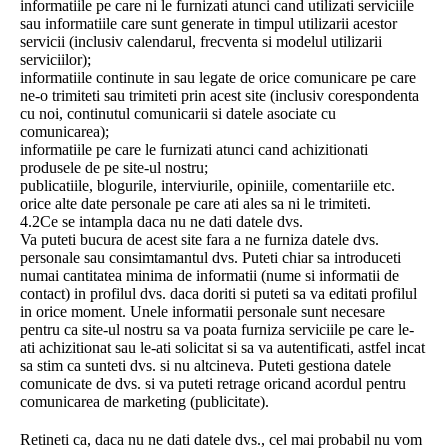
informatiile pe care ni le furnizati atunci cand utilizati serviciile
sau informatiile care sunt generate in timpul utilizarii acestor
servicii (inclusiv calendarul, frecventa si modelul utilizarii
serviciilor);
informatiile continute in sau legate de orice comunicare pe care
ne-o trimiteti sau trimiteti prin acest site (inclusiv corespondenta
cu noi, continutul comunicarii si datele asociate cu
comunicarea);
informatiile pe care le furnizati atunci cand achizitionati
produsele de pe site-ul nostru;
publicatiile, blogurile, interviurile, opiniile, comentariile etc.
orice alte date personale pe care ati ales sa ni le trimiteti.
4.2Ce se intampla daca nu ne dati datele dvs.
Va puteti bucura de acest site fara a ne furniza datele dvs.
personale sau consimtamantul dvs. Puteti chiar sa introduceti
numai cantitatea minima de informatii (nume si informatii de
contact) in profilul dvs. daca doriti si puteti sa va editati profilul
in orice moment. Unele informatii personale sunt necesare
pentru ca site-ul nostru sa va poata furniza serviciile pe care le-
ati achizitionat sau le-ati solicitat si sa va autentificati, astfel incat
sa stim ca sunteti dvs. si nu altcineva. Puteti gestiona datele
comunicate de dvs. si va puteti retrage oricand acordul pentru
comunicarea de marketing (publicitate).
Retineti ca, daca nu ne dati datele dvs., cel mai probabil nu vom