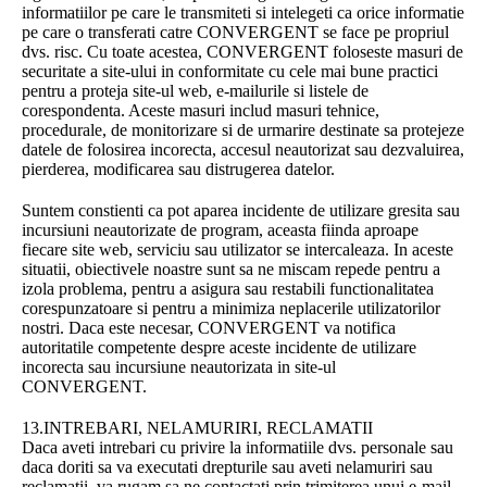
informatiilor pe care le transmiteti si intelegeti ca orice informatie
pe care o transferati catre CONVERGENT se face pe propriul
dvs. risc. Cu toate acestea, CONVERGENT foloseste masuri de
securitate a site-ului in conformitate cu cele mai bune practici
pentru a proteja site-ul web, e-mailurile si listele de
corespondenta. Aceste masuri includ masuri tehnice,
procedurale, de monitorizare si de urmarire destinate sa protejeze
datele de folosirea incorecta, accesul neautorizat sau dezvaluirea,
pierderea, modificarea sau distrugerea datelor.
Suntem constienti ca pot aparea incidente de utilizare gresita sau
incursiuni neautorizate de program, aceasta fiinda aproape
fiecare site web, serviciu sau utilizator se intercaleaza. In aceste
situatii, obiectivele noastre sunt sa ne miscam repede pentru a
izola problema, pentru a asigura sau restabili functionalitatea
corespunzatoare si pentru a minimiza neplacerile utilizatorilor
nostri. Daca este necesar, CONVERGENT va notifica
autoritatile competente despre aceste incidente de utilizare
incorecta sau incursiune neautorizata in site-ul
CONVERGENT.
13.INTREBARI, NELAMURIRI, RECLAMATII
Daca aveti intrebari cu privire la informatiile dvs. personale sau
daca doriti sa va executati drepturile sau aveti nelamuriri sau
reclamatii, va rugam sa ne contactati prin trimiterea unui e-mail