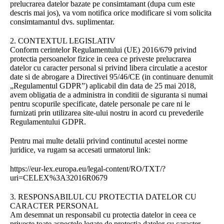
prelucrarea datelor bazate pe consimtamant (dupa cum este
descris mai jos), va vom notifica orice modificare si vom solicita
consimtamantul dvs. suplimentar.
2. CONTEXTUL LEGISLATIV
Conform cerintelor Regulamentului (UE) 2016/679 privind
protectia persoanelor fizice in ceea ce priveste prelucrarea
datelor cu caracter personal si privind libera circulatie a acestor
date si de abrogare a Directivei 95/46/CE (in continuare denumit
„Regulamentul GDPR”) aplicabil din data de 25 mai 2018,
avem obligatia de a administra in conditii de siguranta si numai
pentru scopurile specificate, datele personale pe care ni le
furnizati prin utilizarea site-ului nostru in acord cu prevederile
Regulamentului GDPR.
Pentru mai multe detalii privind continutul acestei norme
juridice, va rugam sa accesati urmatorul link:
https://eur-lex.europa.eu/legal-content/RO/TXT/?
uri=CELEX%3A32016R0679
3. RESPONSABILUL CU PROTECTIA DATELOR CU
CARACTER PERSONAL
Am desemnat un responsabil cu protectia datelor in ceea ce
priveste toate aspectele legate de protectia datelor cu caracter