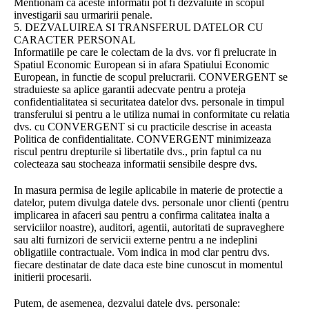
Mentionam ca aceste informatii pot fi dezvaluite in scopul
investigarii sau urmaririi penale.
5. DEZVALUIREA SI TRANSFERUL DATELOR CU
CARACTER PERSONAL
Informatiile pe care le colectam de la dvs. vor fi prelucrate in
Spatiul Economic European si in afara Spatiului Economic
European, in functie de scopul prelucrarii. CONVERGENT se
straduieste sa aplice garantii adecvate pentru a proteja
confidentialitatea si securitatea datelor dvs. personale in timpul
transferului si pentru a le utiliza numai in conformitate cu relatia
dvs. cu CONVERGENT si cu practicile descrise in aceasta
Politica de confidentialitate. CONVERGENT minimizeaza
riscul pentru drepturile si libertatile dvs., prin faptul ca nu
colecteaza sau stocheaza informatii sensibile despre dvs.
In masura permisa de legile aplicabile in materie de protectie a
datelor, putem divulga datele dvs. personale unor clienti (pentru
implicarea in afaceri sau pentru a confirma calitatea inalta a
serviciilor noastre), auditori, agentii, autoritati de supraveghere
sau alti furnizori de servicii externe pentru a ne indeplini
obligatiile contractuale. Vom indica in mod clar pentru dvs.
fiecare destinatar de date daca este bine cunoscut in momentul
initierii procesarii.
Putem, de asemenea, dezvalui datele dvs. personale: