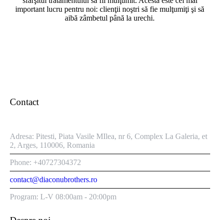
sfârşitul tratamentului să fii mulţumit. Acesta este cel mai
important lucru pentru noi: clienţii noştri să fie mulţumiţi şi să
aibă zâmbetul până la urechi.
Contact
Adresa: Pitesti, Piata Vasile MIlea, nr 6, Complex La Galeria, et
2, Arges, 110006, Romania
Phone: +40727304372
contact@diaconubrothers.ro
Program: L-V 08:00am - 20:00pm