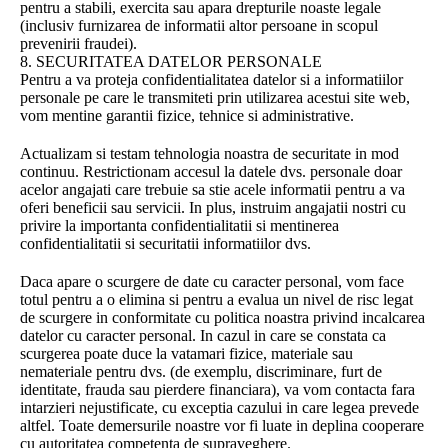
pentru a stabili, exercita sau apara drepturile noaste legale
(inclusiv furnizarea de informatii altor persoane in scopul
prevenirii fraudei).
8. SECURITATEA DATELOR PERSONALE
Pentru a va proteja confidentialitatea datelor si a informatiilor
personale pe care le transmiteti prin utilizarea acestui site web,
vom mentine garantii fizice, tehnice si administrative.
Actualizam si testam tehnologia noastra de securitate in mod
continuu. Restrictionam accesul la datele dvs. personale doar
acelor angajati care trebuie sa stie acele informatii pentru a va
oferi beneficii sau servicii. In plus, instruim angajatii nostri cu
privire la importanta confidentialitatii si mentinerea
confidentialitatii si securitatii informatiilor dvs.
Daca apare o scurgere de date cu caracter personal, vom face
totul pentru a o elimina si pentru a evalua un nivel de risc legat
de scurgere in conformitate cu politica noastra privind incalcarea
datelor cu caracter personal. In cazul in care se constata ca
scurgerea poate duce la vatamari fizice, materiale sau
nemateriale pentru dvs. (de exemplu, discriminare, furt de
identitate, frauda sau pierdere financiara), va vom contacta fara
intarzieri nejustificate, cu exceptia cazului in care legea prevede
altfel. Toate demersurile noastre vor fi luate in deplina cooperare
cu autoritatea competenta de supraveghere.