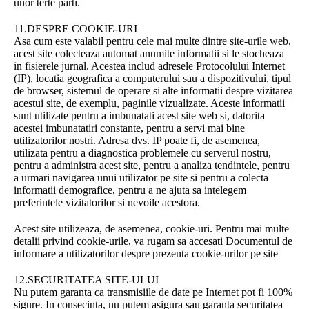
unor terte parti.
11.DESPRE COOKIE-URI
Asa cum este valabil pentru cele mai multe dintre site-urile web,
acest site colecteaza automat anumite informatii si le stocheaza
in fisierele jurnal. Acestea includ adresele Protocolului Internet
(IP), locatia geografica a computerului sau a dispozitivului, tipul
de browser, sistemul de operare si alte informatii despre vizitarea
acestui site, de exemplu, paginile vizualizate. Aceste informatii
sunt utilizate pentru a imbunatati acest site web si, datorita
acestei imbunatatiri constante, pentru a servi mai bine
utilizatorilor nostri. Adresa dvs. IP poate fi, de asemenea,
utilizata pentru a diagnostica problemele cu serverul nostru,
pentru a administra acest site, pentru a analiza tendintele, pentru
a urmari navigarea unui utilizator pe site si pentru a colecta
informatii demografice, pentru a ne ajuta sa intelegem
preferintele vizitatorilor si nevoile acestora.
Acest site utilizeaza, de asemenea, cookie-uri. Pentru mai multe
detalii privind cookie-urile, va rugam sa accesati Documentul de
informare a utilizatorilor despre prezenta cookie-urilor pe site
12.SECURITATEA SITE-ULUI
Nu putem garanta ca transmisiile de date pe Internet pot fi 100%
sigure. In consecinta, nu putem asigura sau garanta securitatea