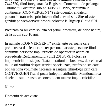
7447520, fiind inregistrata la Registrul Comertului de pe langa
Tribunalul Bucuresti sub nr. J40/2690/1995, denumita in
continuare „CONVERGENT”) este operator al datelor
personale transmise prin intermediul acestui site. Site-ul este
gazduit pe web-servere proprii colocate la Bigstep Cloud SRL .
Precizam ca nu vom solicita ori primi informatii, de orice natura,
de la copiii sub 16 ani.
In numele „CONVERGENT” exista terte persoane care
prelucreaza datele cu caracter personal, aceste persoane fiind
denumite persoane imputernicite de operator in acord cu
prevederile Regulamentului (UE) 2016/679. Folosirea
imputernicitilor este justificata de ratiuni de business, de cele mai
multe ori vorbim despre servicii specializate, profesioniste care
pot gestiona volumele necesare si asigura tehnologia prin care
CONVERGENT sa-si poata indeplini atributiile. Mentionam ca
datele nu sunt transmise concomitent tuturor imputernicitilor.
Nume
Domeniu de activitate
Adresa