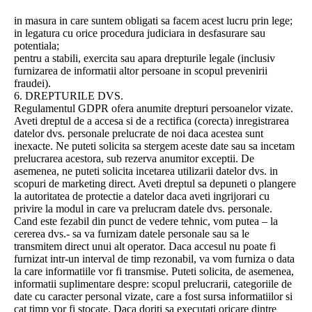
in masura in care suntem obligati sa facem acest lucru prin lege;
in legatura cu orice procedura judiciara in desfasurare sau
potentiala;
pentru a stabili, exercita sau apara drepturile legale (inclusiv
furnizarea de informatii altor persoane in scopul prevenirii
fraudei).
6. DREPTURILE DVS.
Regulamentul GDPR ofera anumite drepturi persoanelor vizate.
Aveti dreptul de a accesa si de a rectifica (corecta) inregistrarea
datelor dvs. personale prelucrate de noi daca acestea sunt
inexacte. Ne puteti solicita sa stergem aceste date sau sa incetam
prelucrarea acestora, sub rezerva anumitor exceptii. De
asemenea, ne puteti solicita incetarea utilizarii datelor dvs. in
scopuri de marketing direct. Aveti dreptul sa depuneti o plangere
la autoritatea de protectie a datelor daca aveti ingrijorari cu
privire la modul in care va prelucram datele dvs. personale.
Cand este fezabil din punct de vedere tehnic, vom putea – la
cererea dvs.- sa va furnizam datele personale sau sa le
transmitem direct unui alt operator. Daca accesul nu poate fi
furnizat intr-un interval de timp rezonabil, va vom furniza o data
la care informatiile vor fi transmise. Puteti solicita, de asemenea,
informatii suplimentare despre: scopul prelucrarii, categoriile de
date cu caracter personal vizate, care a fost sursa informatiilor si
cat timp vor fi stocate. Daca doriti sa executati oricare dintre