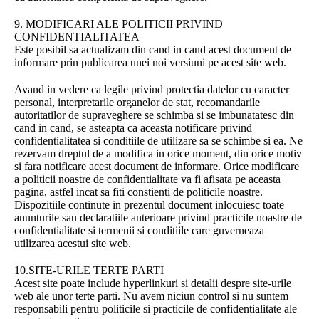
9. MODIFICARI ALE POLITICII PRIVIND
CONFIDENTIALITATEA
Este posibil sa actualizam din cand in cand acest document de
informare prin publicarea unei noi versiuni pe acest site web.
Avand in vedere ca legile privind protectia datelor cu caracter
personal, interpretarile organelor de stat, recomandarile
autoritatilor de supraveghere se schimba si se imbunatatesc din
cand in cand, se asteapta ca aceasta notificare privind
confidentialitatea si conditiile de utilizare sa se schimbe si ea. Ne
rezervam dreptul de a modifica in orice moment, din orice motiv
si fara notificare acest document de informare. Orice modificare
a politicii noastre de confidentialitate va fi afisata pe aceasta
pagina, astfel incat sa fiti constienti de politicile noastre.
Dispozitiile continute in prezentul document inlocuiesc toate
anunturile sau declaratiile anterioare privind practicile noastre de
confidentialitate si termenii si conditiile care guverneaza
utilizarea acestui site web.
10.SITE-URILE TERTE PARTI
Acest site poate include hyperlinkuri si detalii despre site-urile
web ale unor terte parti. Nu avem niciun control si nu suntem
responsabili pentru politicile si practicile de confidentialitate ale