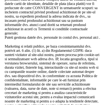
datele cartii de identitate, detaliile de plata (daca platiti) vor fi
prelucrate de catre CONVERGENT in urmatoarele scopuri: sa
incheiem contractul privind produsul achizitionat de pe site-ul
nostru, sa expediem produsul la adresa indicata de dvs., sa
incasam pretul produsului achizitionat sau sa pastram
informatiile dvs. atunci cand doriti sa returnati produsul
achizionat in acord cu Termenii si conditiile contractuale
generale;
Puteti gestiona datele dvs. personale in contul dvs. personal aici .
Marketing si relatii publice, pe baza consimtamantului dvs.
potrivit art. 6 alin. (1) lit. a) din Regulamentul GDPR: daca
sunteti vizitator al site-ului nostru, putem procesa prin cookie-uri
si semnalizatoare web adresa dvs. IP, locatia geografica, tipul si
versiunea browserului, sistemul de operare, sursa de referinta,
durata vizitei, fisierele log, interactiunile cu site-ul nostru web si
cu campaniile noastre online, datele colectate automat despre
dvs. sau dispozitivul dvs. in conformitate cu aceasta Politica de
confidentialitate, informatiile pe care le-ati furnizat prin
intermediul formularului de site sau serviciile achizitionate
(valoarea, data, surse de date, note si remarci) pentru a efectua
cercetari de marketing si pentru a analiza caracteristicile
vizitatorilor acestui site, pentru a evalua impactul comunicarii
noastre de marketing si pentru a o adapta la tendintele detectate,