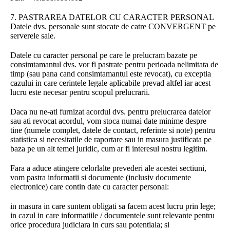
7. PASTRAREA DATELOR CU CARACTER PERSONAL
Datele dvs. personale sunt stocate de catre CONVERGENT pe
serverele sale.
Datele cu caracter personal pe care le prelucram bazate pe
consimtamantul dvs. vor fi pastrate pentru perioada nelimitata de
timp (sau pana cand consimtamantul este revocat), cu exceptia
cazului in care cerintele legale aplicabile prevad altfel iar acest
lucru este necesar pentru scopul prelucrarii.
Daca nu ne-ati furnizat acordul dvs. pentru prelucrarea datelor
sau ati revocat acordul, vom stoca numai date minime despre
tine (numele complet, datele de contact, referinte si note) pentru
statistica si necesitatile de raportare sau in masura justificata pe
baza pe un alt temei juridic, cum ar fi interesul nostru legitim.
Fara a aduce atingere celorlalte prevederi ale acestei sectiuni,
vom pastra informatii si documente (inclusiv documente
electronice) care contin date cu caracter personal:
in masura in care suntem obligati sa facem acest lucru prin lege;
in cazul in care informatiile / documentele sunt relevante pentru
orice procedura judiciara in curs sau potentiala; si